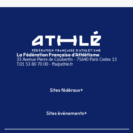
La Fédération Française d'Athlétisme
33 Avenue Pierre de Coubertin - 75640 Paris Cedex 13
T.01 53 80 70 00
- ffa@athle.fr
+
Sites fédéraux
SI-FFA
CALORG
+
Sites événements
Plateforme Formation
Meeting de Paris
Meeting de Paris indoor