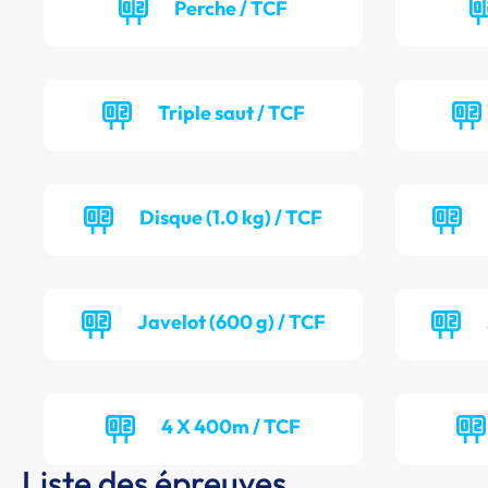
Perche / TCF
Triple saut / TCF
Disque (1.0 kg) / TCF
Javelot (600 g) / TCF
4 X 400m / TCF
Liste des épreuves