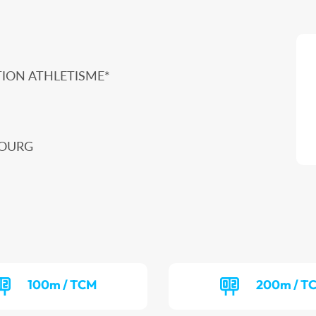
ION ATHLETISME*
BOURG
100m / TCM
200m / T