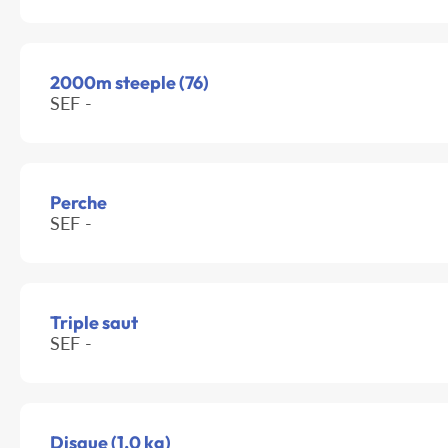
2000m steeple (76)
SEF -
Perche
SEF -
Triple saut
SEF -
Disque (1.0 kg)