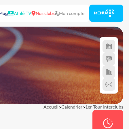
 Mag
Athlé TV
Nos clubs
Mon compte
MENU
Accueil
>
Calendrier
>
1er Tour Interclubs