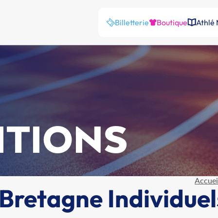
Billetterie
Boutique
Athlé
ITIONS
Accuei
retagne Individuels