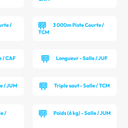
rte /
3 000m Piste Courte /
TCM
e / CAF
Longueur - Salle / JUF
le / JUM
Triple saut - Salle / TCM
le /
Poids (6 kg) - Salle / JUM