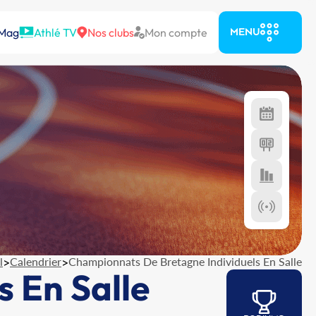
 Mag
Athlé TV
Nos clubs
Mon compte
MENU
l
>
Calendrier
>
Championnats De Bretagne Individuels En Salle
 En Salle