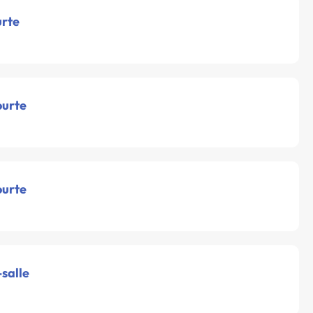
urte
ourte
ourte
-salle