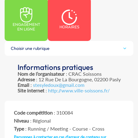
ENGAGEMENT
HORAIRES
EN LIGNE
Choisir une rubrique
Informations pratiques
Nom de l’organisateur
: CRAC Soissons
Adresse
: 12 Rue De La Bourgogne, 02200 Pasly
Email
:
stesyledoux@gmail.com
Site internet
:
http://www.ville-soissons.fr/
Code compétition
: 310084
Niveau
: Régional
Type
: Running / Meeting - Course - Cross
Personnes à contacter en cas d'erreur de contenu sur