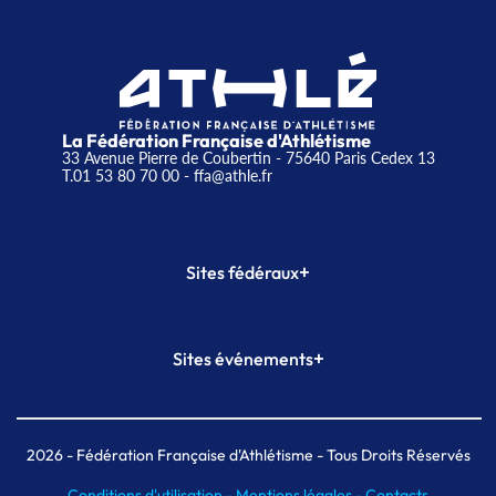
La Fédération Française d'Athlétisme
33 Avenue Pierre de Coubertin - 75640 Paris Cedex 13
T.01 53 80 70 00
- ffa@athle.fr
+
Sites fédéraux
SI-FFA
CALORG
+
Sites événements
Plateforme Formation
Meeting de Paris
Meeting de Paris indoor
MAIF Ekiden de Paris
2026
- Fédération Française d'Athlétisme - Tous Droits Réservés
Conditions d'utilisation -
Mentions légales -
Contacts