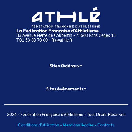
La Fédération Française d'Athlétisme
33 Avenue Pierre de Coubertin - 75640 Paris Cedex 13
T.01 53 80 70 00
- ffa@athle.fr
+
Sites fédéraux
SI-FFA
CALORG
+
Sites événements
Plateforme Formation
Meeting de Paris
Meeting de Paris indoor
MAIF Ekiden de Paris
2026
- Fédération Française d'Athlétisme - Tous Droits Réservés
Conditions d'utilisation -
Mentions légales -
Contacts