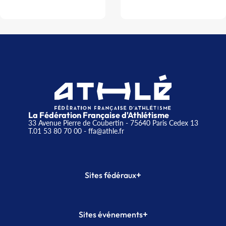
La Fédération Française d'Athlétisme
33 Avenue Pierre de Coubertin - 75640 Paris Cedex 13
T.01 53 80 70 00
- ffa@athle.fr
+
Sites fédéraux
SI-FFA
CALORG
+
Sites événements
Plateforme Formation