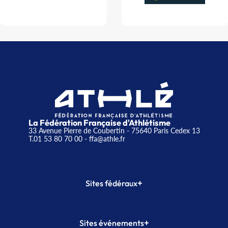
La Fédération Française d'Athlétisme
33 Avenue Pierre de Coubertin - 75640 Paris Cedex 13
T.01 53 80 70 00
- ffa@athle.fr
+
Sites fédéraux
SI-FFA
CALORG
+
Sites événements
Plateforme Formation