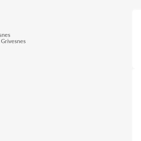
esnes
 Grivesnes