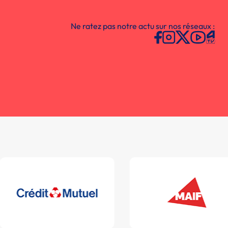
Ne ratez pas notre actu sur nos réseaux :