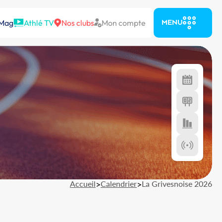
 Mag
Athlé TV
Nos clubs
Mon compte
MENU
Accueil
>
Calendrier
>
La Grivesnoise 2026