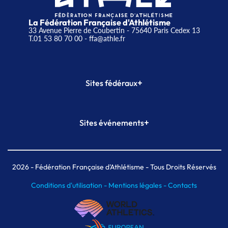
La Fédération Française d'Athlétisme
33 Avenue Pierre de Coubertin - 75640 Paris Cedex 13
T.01 53 80 70 00
- ffa@athle.fr
+
Sites fédéraux
SI-FFA
CALORG
+
Sites événements
Plateforme Formation
Meeting de Paris
Meeting de Paris indoor
MAIF Ekiden de Paris
2026
- Fédération Française d'Athlétisme - Tous Droits Réservés
Conditions d'utilisation -
Mentions légales -
Contacts