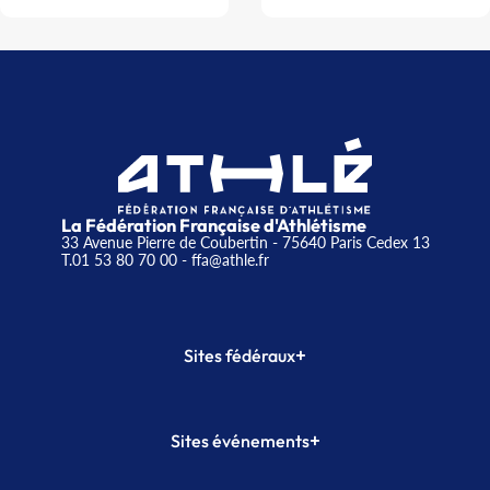
La Fédération Française d'Athlétisme
33 Avenue Pierre de Coubertin - 75640 Paris Cedex 13
T.01 53 80 70 00
- ffa@athle.fr
+
Sites fédéraux
SI-FFA
CALORG
+
Sites événements
Plateforme Formation
Meeting de Paris