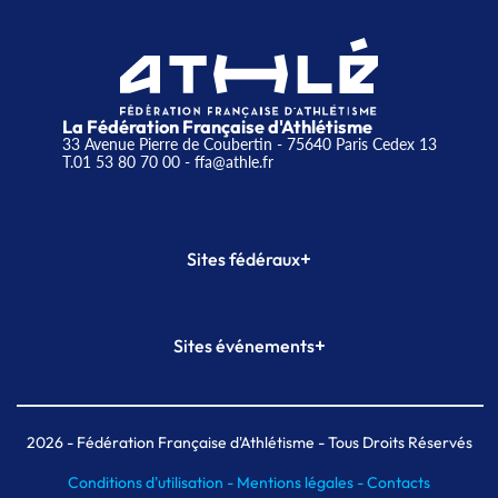
La Fédération Française d'Athlétisme
33 Avenue Pierre de Coubertin - 75640 Paris Cedex 13
T.01 53 80 70 00
- ffa@athle.fr
+
Sites fédéraux
SI-FFA
CALORG
+
Sites événements
Plateforme Formation
Meeting de Paris
Meeting de Paris indoor
MAIF Ekiden de Paris
2026
- Fédération Française d'Athlétisme - Tous Droits Réservés
Conditions d'utilisation -
Mentions légales -
Contacts