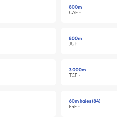
800m
CAF -
800m
JUF -
3 000m
TCF -
60m haies (84)
ESF -