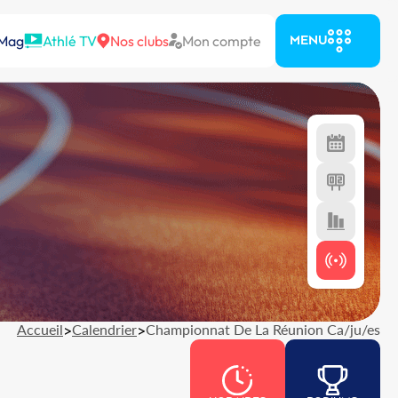
 Mag
Athlé TV
Nos clubs
Mon compte
MENU
Accueil
>
Calendrier
>
Championnat De La Réunion Ca/ju/es