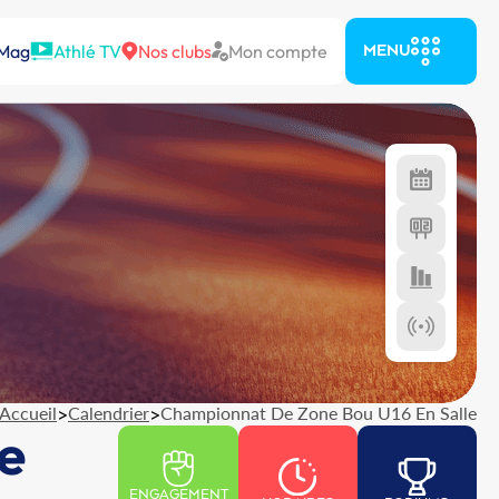
 Mag
Athlé TV
Nos clubs
Mon compte
MENU
Accueil
>
Calendrier
>
Championnat De Zone Bou U16 En Salle
e
ENGAGEMENT