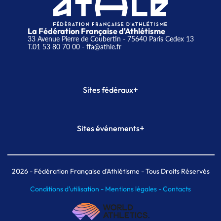
La Fédération Française d'Athlétisme
33 Avenue Pierre de Coubertin - 75640 Paris Cedex 13
T.01 53 80 70 00
- ffa@athle.fr
+
Sites fédéraux
SI-FFA
CALORG
+
Sites événements
Plateforme Formation
Meeting de Paris
Meeting de Paris indoor
MAIF Ekiden de Paris
2026
- Fédération Française d'Athlétisme - Tous Droits Réservés
Conditions d'utilisation -
Mentions légales -
Contacts