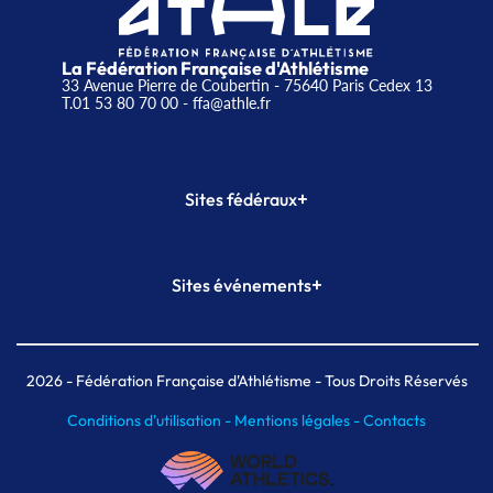
La Fédération Française d'Athlétisme
33 Avenue Pierre de Coubertin - 75640 Paris Cedex 13
T.01 53 80 70 00
- ffa@athle.fr
+
Sites fédéraux
SI-FFA
CALORG
+
Sites événements
Plateforme Formation
Meeting de Paris
Meeting de Paris indoor
MAIF Ekiden de Paris
2026
- Fédération Française d'Athlétisme - Tous Droits Réservés
Conditions d'utilisation -
Mentions légales -
Contacts