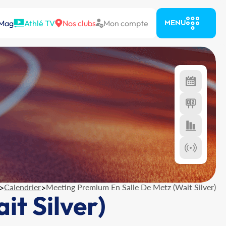
 Mag
Athlé TV
Nos clubs
Mon compte
MENU
>
Calendrier
>
Meeting Premium En Salle De Metz (Wait Silver)
t Silver)