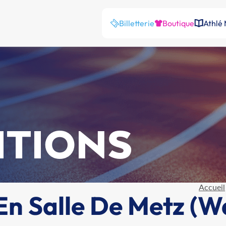
Billetterie
Boutique
Athlé
ITIONS
Accueil
 Salle De Metz (Wai