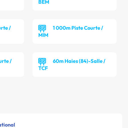
BEM
rte /
1 000m Piste Courte /
MIM
rte /
60m Haies (84)-Salle /
TCF
ational