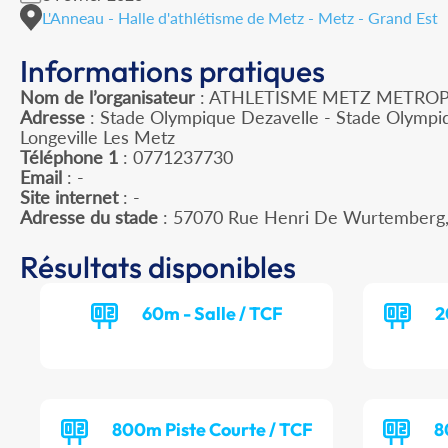
L'Anneau - Halle d'athlétisme de Metz - Metz - Grand Est
Informations pratiques
Nom de l’organisateur
: ATHLETISME METZ METRO
Adresse
: Stade Olympique Dezavelle - Stade Olympi
Longeville Les Metz
Téléphone 1
: 0771237730
Email
: -
Site internet
: -
Adresse du stade
: 57070 Rue Henri De Wurtemberg
Résultats disponibles
60m - Salle / TCF
2
800m Piste Courte / TCF
8