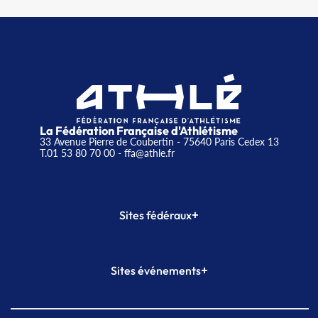
La Fédération Française d'Athlétisme
33 Avenue Pierre de Coubertin - 75640 Paris Cedex 13
T.01 53 80 70 00
- ffa@athle.fr
+
Sites fédéraux
SI-FFA
CALORG
+
Sites événements
Plateforme Formation
Meeting de Paris
Meeting de Paris indoor