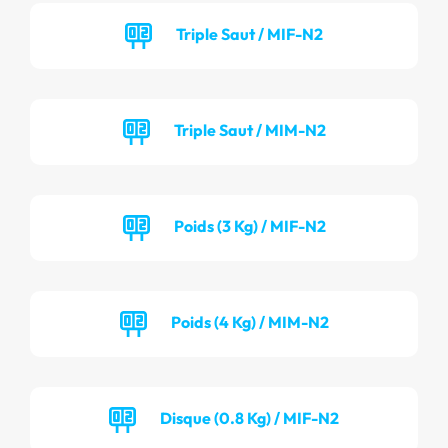
Triple Saut / MIF-N2
Triple Saut / MIM-N2
Poids (3 Kg) / MIF-N2
Poids (4 Kg) / MIM-N2
Disque (0.8 Kg) / MIF-N2