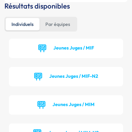
Résultats disponibles
Individuels
Par équipes
Jeunes Juges / MIF
Jeunes Juges / MIF-N2
Jeunes Juges / MIM