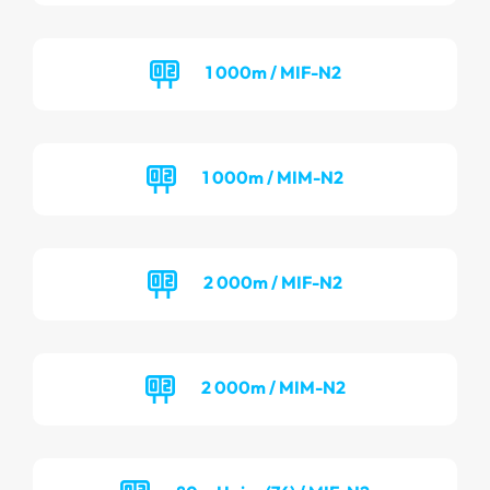
1 000m / MIF-N2
1 000m / MIM-N2
2 000m / MIF-N2
2 000m / MIM-N2