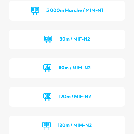
3 000m Marche / MIM-N1
80m / MIF-N2
80m / MIM-N2
120m / MIF-N2
120m / MIM-N2