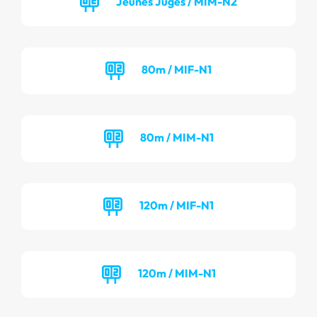
Jeunes Juges / MIM-N2
80m / MIF-N1
80m / MIM-N1
120m / MIF-N1
120m / MIM-N1