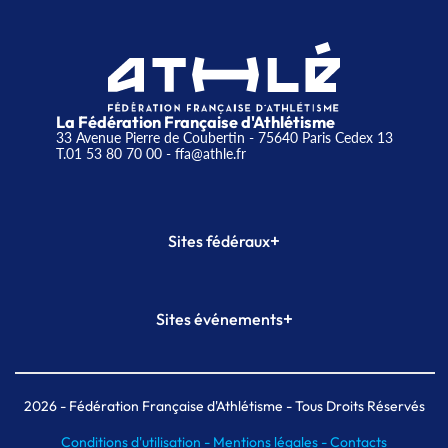
La Fédération Française d'Athlétisme
33 Avenue Pierre de Coubertin - 75640 Paris Cedex 13
T.01 53 80 70 00
- ffa@athle.fr
+
Sites fédéraux
SI-FFA
CALORG
+
Sites événements
Plateforme Formation
Meeting de Paris
Meeting de Paris indoor
MAIF Ekiden de Paris
2026
- Fédération Française d'Athlétisme - Tous Droits Réservés
Conditions d'utilisation -
Mentions légales -
Contacts