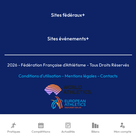
+
Sites fédéraux
SI-FFA
CALORG
+
Sites événements
Plateforme Formation
Meeting de Paris
Meeting de Paris indoor
MAIF Ekiden de Paris
2026
- Fédération Française d'Athlétisme - Tous Droits Réservés
Conditions d'utilisation -
Mentions légales -
Contacts
Pratiques
Compétitions
Actualités
Bilans
Mon compte