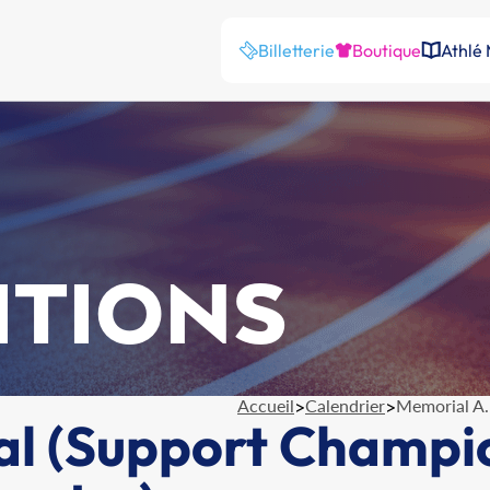
Billetterie
Boutique
Athlé
ITIONS
Accueil
>
Calendrier
>
Memorial A.
al (Support Champi