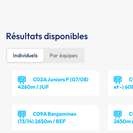
Résultats disponibles
Individuels
Par équipes
C02A Juniors F (07/08)
C
4260m / JUF
et -) 6
C09A Benjamines
C
(13/14) 2650m / BEF
2650m 