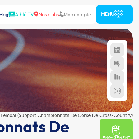
 Mag
Athlé TV
Nos clubs
Mon compte
MENU
 Lemoal (Support Championnats De Corse De Cross-Country)
onnats De
ENGAGEMENT