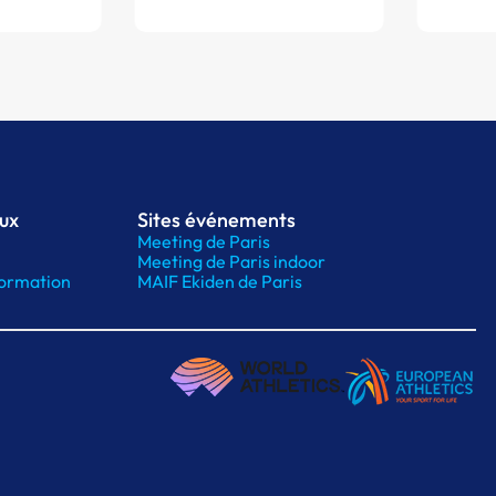
aux
Sites événements
Meeting de Paris
Meeting de Paris indoor
ormation
MAIF Ekiden de Paris