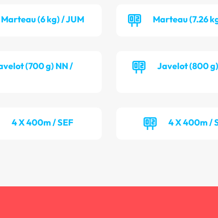
Marteau (6 kg) / JUM
Marteau (7.26 k
avelot (700 g) NN /
Javelot (800 g
4 X 400m / SEF
4 X 400m /