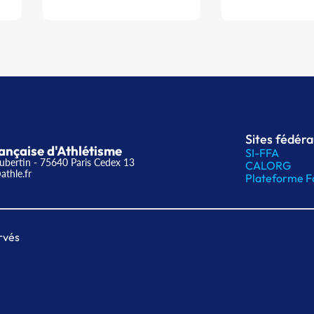
Sites fédér
ançaise d'Athlétisme
SI-FFA
ubertin - 75640 Paris Cedex 13
CALORG
athle.fr
Plateforme F
rvés