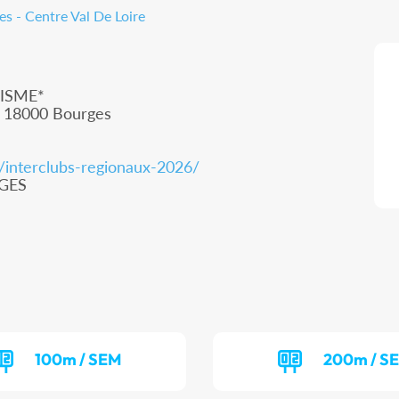
s - Centre Val De Loire
ISME*
, 18000 Bourges
m/interclubs-regionaux-2026/
RGES
100m / SEM
200m / S