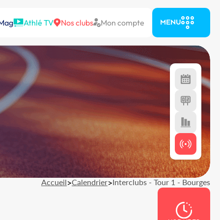
 Mag
Athlé TV
Nos clubs
Mon compte
MENU
Accueil
>
Calendrier
>
Interclubs - Tour 1 - Bourges