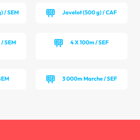
g) / SEM
Javelot (500 g) / CAF
) / SEM
4 X 100m / SEF
 SEM
3 000m Marche / SEF