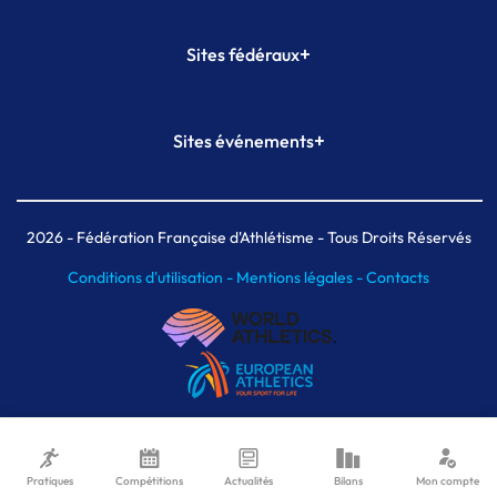
+
Sites fédéraux
SI-FFA
CALORG
+
Sites événements
Plateforme Formation
Meeting de Paris
Meeting de Paris indoor
MAIF Ekiden de Paris
2026
- Fédération Française d'Athlétisme - Tous Droits Réservés
Conditions d'utilisation -
Mentions légales -
Contacts
Pratiques
Compétitions
Actualités
Bilans
Mon compte