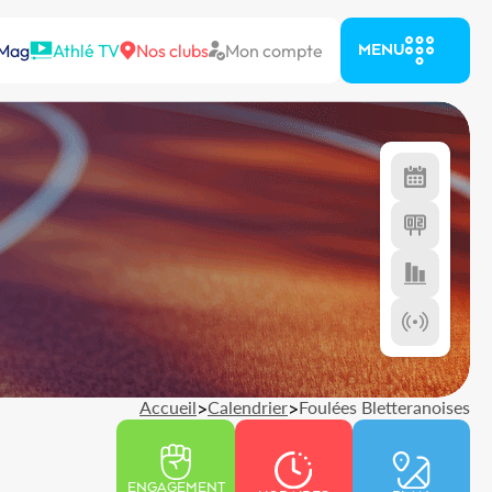
 Mag
Athlé TV
Nos clubs
Mon compte
MENU
Accueil
>
Calendrier
>
Foulées Bletteranoises
ENGAGEMENT