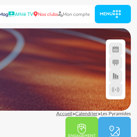
 Mag
Athlé TV
Nos clubs
Mon compte
MENU
Accueil
>
Calendrier
>
Les Pyramides
ENGAGEMENT