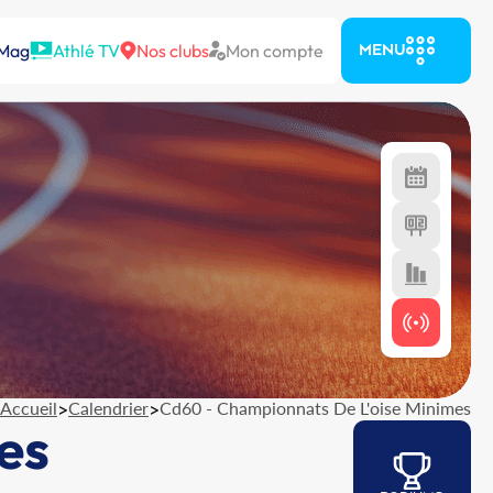
 Mag
Athlé TV
Nos clubs
Mon compte
MENU
Accueil
>
Calendrier
>
Cd60 - Championnats De L'oise Minimes
es