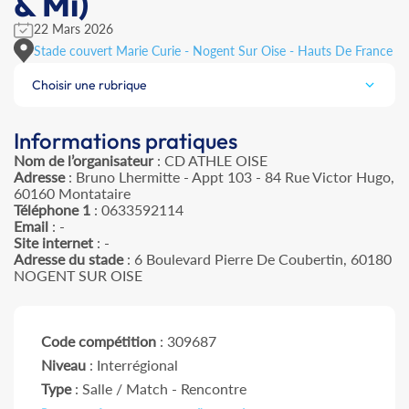
& Mi)
22 Mars 2026
Stade couvert Marie Curie - Nogent Sur Oise - Hauts De France
Choisir une rubrique
Informations pratiques
Nom de l’organisateur
: CD ATHLE OISE
Adresse
: Bruno Lhermitte - Appt 103 - 84 Rue Victor Hugo,
60160 Montataire
Téléphone 1
: 0633592114
Email
: -
Site internet
: -
Adresse du stade
: 6 Boulevard Pierre De Coubertin, 60180
NOGENT SUR OISE
Code compétition
: 309687
Niveau
: Interrégional
Type
: Salle / Match - Rencontre