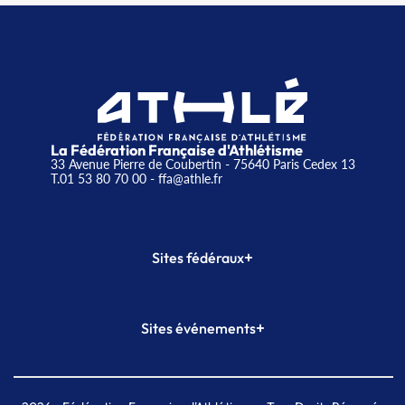
La Fédération Française d'Athlétisme
33 Avenue Pierre de Coubertin - 75640 Paris Cedex 13
T.01 53 80 70 00
- ffa@athle.fr
+
Sites fédéraux
SI-FFA
CALORG
+
Sites événements
Plateforme Formation
Meeting de Paris
Meeting de Paris indoor
MAIF Ekiden de Paris