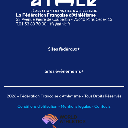
La Fédération Française d'Athlétisme
33 Avenue Pierre de Coubertin - 75640 Paris Cedex 13
T.01 53 80 70 00
- ffa@athle.fr
+
Sites fédéraux
SI-FFA
CALORG
+
Sites événements
Plateforme Formation
Meeting de Paris
Meeting de Paris indoor
MAIF Ekiden de Paris
2026
- Fédération Française d'Athlétisme - Tous Droits Réservés
Conditions d'utilisation -
Mentions légales -
Contacts