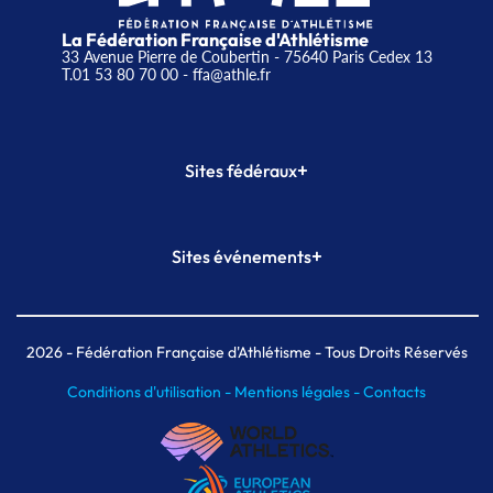
La Fédération Française d'Athlétisme
33 Avenue Pierre de Coubertin - 75640 Paris Cedex 13
T.01 53 80 70 00
- ffa@athle.fr
+
Sites fédéraux
SI-FFA
CALORG
+
Sites événements
Plateforme Formation
Meeting de Paris
Meeting de Paris indoor
MAIF Ekiden de Paris
2026
- Fédération Française d'Athlétisme - Tous Droits Réservés
Conditions d'utilisation -
Mentions légales -
Contacts