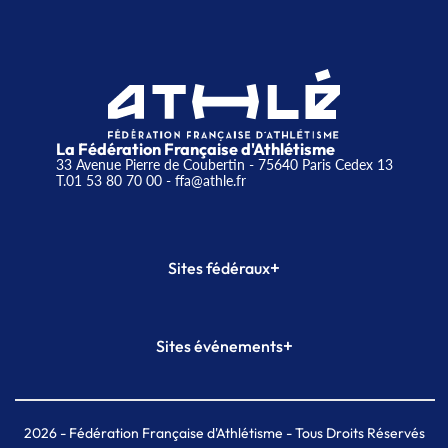
La Fédération Française d'Athlétisme
33 Avenue Pierre de Coubertin - 75640 Paris Cedex 13
T.01 53 80 70 00
- ffa@athle.fr
+
Sites fédéraux
SI-FFA
CALORG
+
Sites événements
Plateforme Formation
Meeting de Paris
Meeting de Paris indoor
MAIF Ekiden de Paris
2026
- Fédération Française d'Athlétisme - Tous Droits Réservés