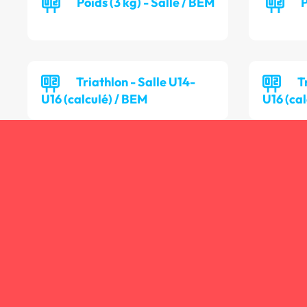
Poids (3 kg) - Salle / BEM
P
Triathlon - Salle U14-
T
U16 (calculé) / BEM
U16 (cal