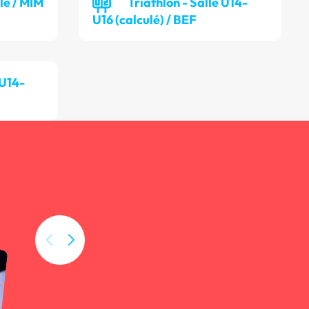
lle / MIM
Triathlon - Salle U14-
U16 (calculé) / BEF
 U14-