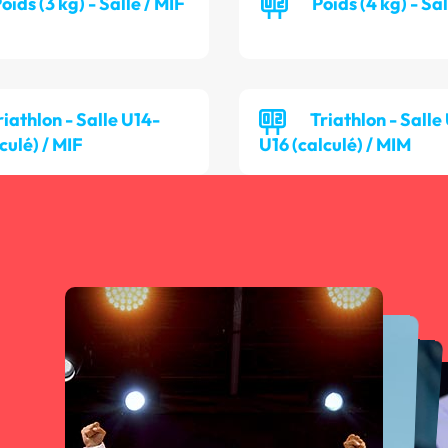
oids (3 kg) - Salle / MIF
Poids (4 kg) - Sa
riathlon - Salle U14-
Triathlon - Salle
culé) / MIF
U16 (calculé) / MIM