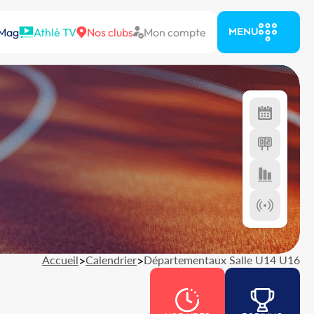
 Mag
Athlé TV
Nos clubs
Mon compte
MENU
Accueil
>
Calendrier
>
Départementaux Salle U14 U16