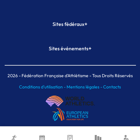
+
Sites fédéraux
SI-FFA
CALORG
+
Sites événements
Plateforme Formation
Meeting de Paris
Meeting de Paris indoor
MAIF Ekiden de Paris
2026
- Fédération Française d'Athlétisme - Tous Droits Réservés
Conditions d'utilisation -
Mentions légales -
Contacts