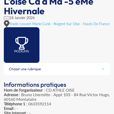
L'oise Ca à Ma -5 èMe
Hivernale
18 Janvier 2026
Stade couvert Marie Curie - Nogent Sur Oise - Hauts De France
PODIUMS
Choisir une rubrique
Informations pratiques
Nom de l’organisateur
: CD ATHLE OISE
Adresse
: Bruno Lhermitte - Appt 103 - 84 Rue Victor Hugo,
60160 Montataire
Téléphone 1
: 0633592114
Email
: -
Site internet
: -