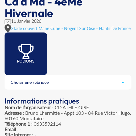
Ca à Ma - 4èMe
Hivernale
11 Janvier 2026
Stade couvert Marie Curie - Nogent Sur Oise - Hauts De France
PODIUMS
Choisir une rubrique
Informations pratiques
Nom de l’organisateur
: CD ATHLE OISE
Adresse
: Bruno Lhermitte - Appt 103 - 84 Rue Victor Hugo,
60160 Montataire
Téléphone 1
: 0633592114
Email
: -
Site internet
: -