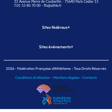
33 Avenue Pierre de Coubertin - 75640 Paris Cedex 13
T.01 53 80 70 00
- ffa@athle.fr
+
Sites fédéraux
SI-FFA
CALORG
+
Sites événements
Plateforme Formation
Meeting de Paris
Meeting de Paris indoor
MAIF Ekiden de Paris
2026
- Fédération Française d'Athlétisme - Tous Droits Réservés
Conditions d'utilisation -
Mentions légales -
Contacts