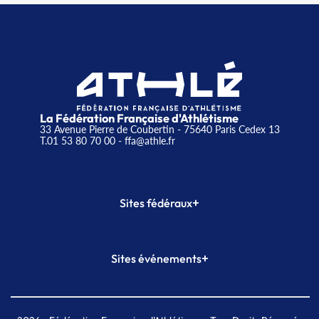
La Fédération Française d'Athlétisme
33 Avenue Pierre de Coubertin - 75640 Paris Cedex 13
T.01 53 80 70 00
- ffa@athle.fr
+
Sites fédéraux
SI-FFA
CALORG
+
Sites événements
Plateforme Formation
Meeting de Paris
Meeting de Paris indoor
MAIF Ekiden de Paris