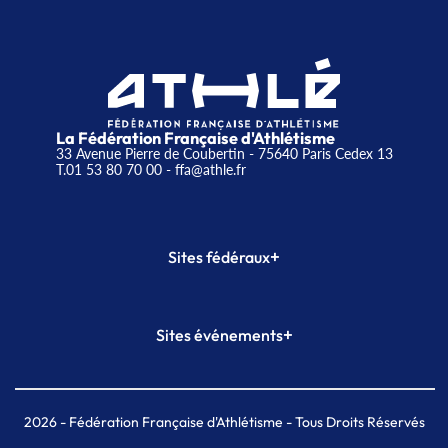
La Fédération Française d'Athlétisme
33 Avenue Pierre de Coubertin - 75640 Paris Cedex 13
T.01 53 80 70 00
- ffa@athle.fr
+
Sites fédéraux
SI-FFA
CALORG
+
Sites événements
Plateforme Formation
Meeting de Paris
Meeting de Paris indoor
MAIF Ekiden de Paris
2026
- Fédération Française d'Athlétisme - Tous Droits Réservés