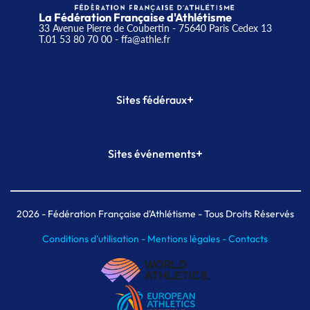
La Fédération Française d'Athlétisme
33 Avenue Pierre de Coubertin - 75640 Paris Cedex 13
T.01 53 80 70 00
- ffa@athle.fr
+
Sites fédéraux
SI-FFA
CALORG
+
Sites événements
Plateforme Formation
Meeting de Paris
Meeting de Paris indoor
MAIF Ekiden de Paris
2026
- Fédération Française d'Athlétisme - Tous Droits Réservés
Conditions d'utilisation -
Mentions légales -
Contacts