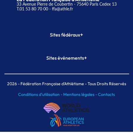
33 Avenue Pierre de Coubertin - 75640 Paris Cedex 13
T.01 53 80 70 00
- ffa@athle.fr
+
Sites fédéraux
SI-FFA
CALORG
+
Sites événements
Plateforme Formation
Meeting de Paris
Meeting de Paris indoor
MAIF Ekiden de Paris
2026
- Fédération Française d'Athlétisme - Tous Droits Réservés
Conditions d'utilisation -
Mentions légales -
Contacts