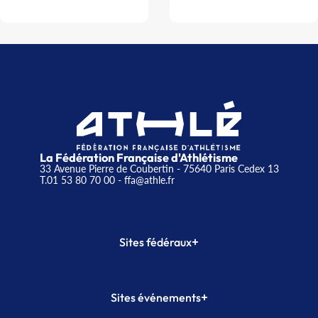
La Fédération Française d'Athlétisme
33 Avenue Pierre de Coubertin - 75640 Paris Cedex 13
T.01 53 80 70 00
- ffa@athle.fr
+
Sites fédéraux
SI-FFA
CALORG
+
Sites événements
Plateforme Formation