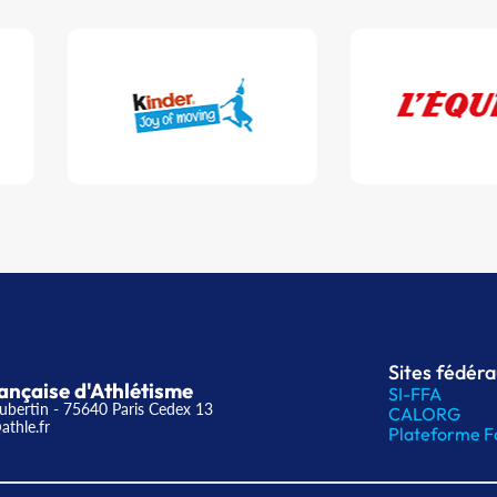
Sites fédér
ançaise d'Athlétisme
SI-FFA
ubertin - 75640 Paris Cedex 13
CALORG
athle.fr
Plateforme F