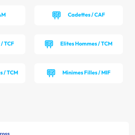
CAM
Cadettes / CAF
 / TCF
Elites Hommes / TCM
s / TCM
Minimes Filles / MIF
ross