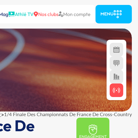
 Mag
Athlé TV
Nos clubs
Mon compte
MENU
r
>
1/4 Finale Des Championnats De France De Cross-Country
ce De
ENGAGEMENT