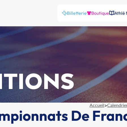
Billetterie
Boutique
Athlé
ITIONS
Accueil
>
Calendrie
ampionnats De Fran