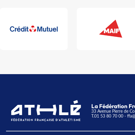
La Fédération Fr
33 Avenue Pierre de Co
T.01 53 80 70 00
- ffa@