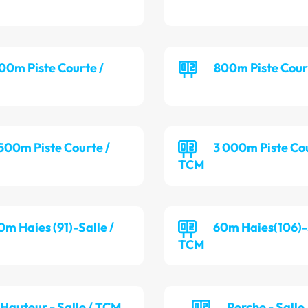
00m Piste Courte /
800m Piste Cour
 500m Piste Courte /
3 000m Piste Cou
TCM
0m Haies (91)-Salle /
60m Haies(106)-S
TCM
Hauteur - Salle / TCM
Perche - Salle