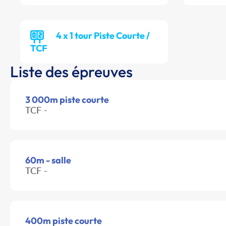
4 x 1 tour Piste Courte /
TCF
Liste des épreuves
3 000m piste courte
TCF -
60m - salle
TCF -
400m piste courte