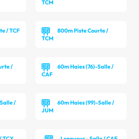
TCM
te / TCF
800m Piste Courte /
TCM
rte /
60m Haies (76)-Salle /
CAF
alle /
60m Haies (99)-Salle /
JUM
 / TCX
Longueur - Salle / CAF