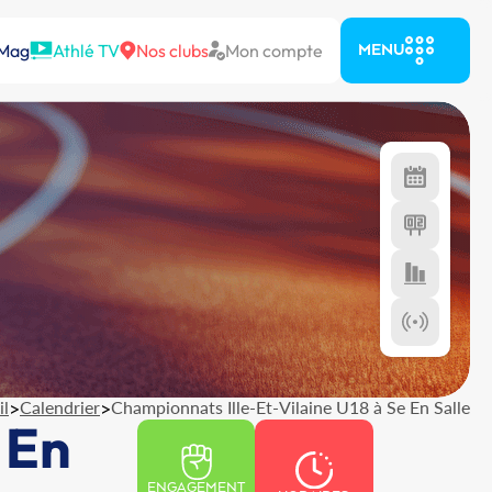
 Mag
Athlé TV
Nos clubs
Mon compte
MENU
il
>
Calendrier
>
Championnats Ille-Et-Vilaine U18 à Se En Salle
 En
ENGAGEMENT