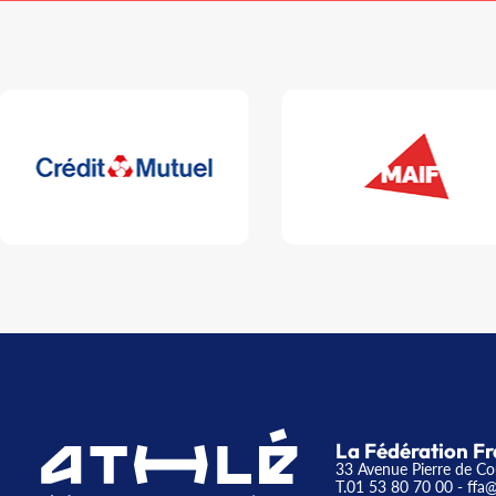
La Fédération Fr
33 Avenue Pierre de Co
T.01 53 80 70 00
- ffa@