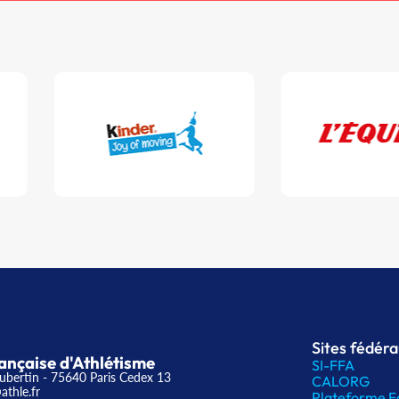
Sites fédér
ançaise d'Athlétisme
SI-FFA
ubertin - 75640 Paris Cedex 13
CALORG
athle.fr
Plateforme F