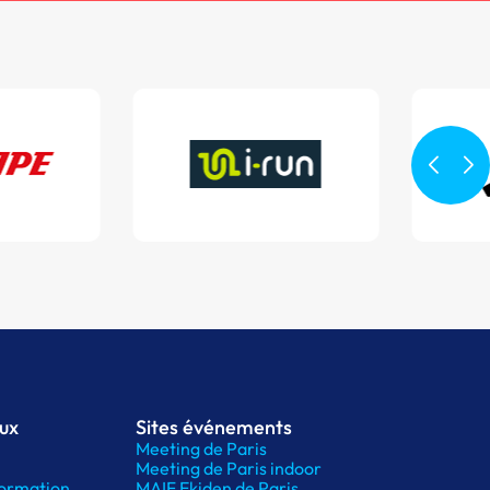
aux
Sites événements
Meeting de Paris
Meeting de Paris indoor
ormation
MAIF Ekiden de Paris