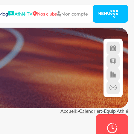
 Mag
Athlé TV
Nos clubs
Mon compte
MENU
Accueil
>
Calendrier
>
Equip Athlé