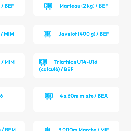
 / BEF
Marteau (2 kg) / BEF
 / MIM
Javelot (400 g) / BEF
) / MIM
Triathlon U14-U16
(calculé) / BEF
16
4 x 60m mixte / BEX
 / BEM
3 000m Marche / MIF