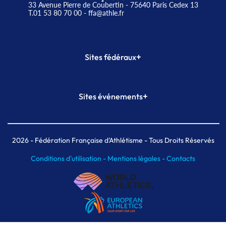
33 Avenue Pierre de Coubertin - 75640 Paris Cedex 13
T.01 53 80 70 00
- ffa@athle.fr
+
Sites fédéraux
SI-FFA
CALORG
+
Sites événements
Plateforme Formation
Meeting de Paris
Meeting de Paris indoor
MAIF Ekiden de Paris
2026
- Fédération Française d'Athlétisme - Tous Droits Réservés
Conditions d'utilisation -
Mentions légales -
Contacts