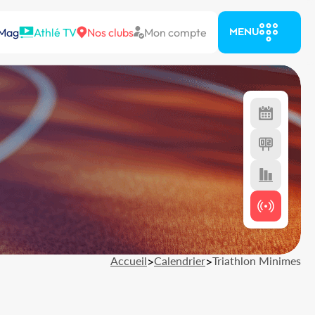
 Mag
Athlé TV
Nos clubs
Mon compte
MENU
Accueil
>
Calendrier
>
Triathlon Minimes