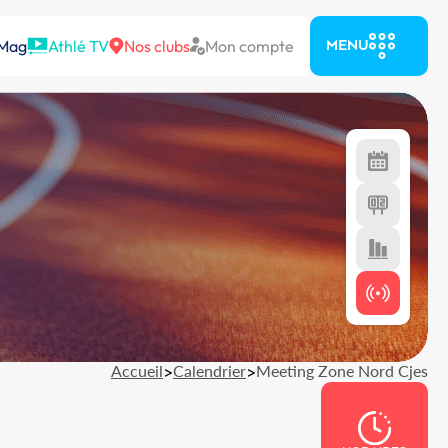
 Mag
Athlé TV
Nos clubs
Mon compte
MENU
Accueil
>
Calendrier
>
Meeting Zone Nord Cjes