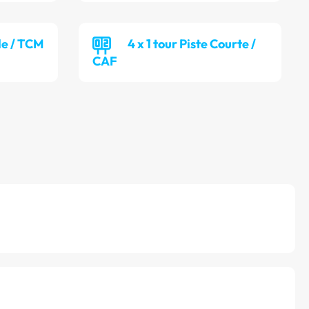
lle / TCM
4 x 1 tour Piste Courte /
CAF