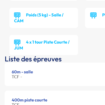
Poids (5 kg) - Salle /
P
CAM
4 x 1 tour Piste Courte /
JUM
Liste des épreuves
60m - salle
TCF -
400m piste courte
TCF -