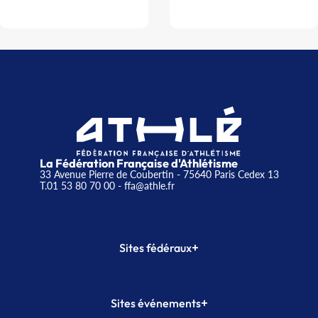
La Fédération Française d'Athlétisme
33 Avenue Pierre de Coubertin - 75640 Paris Cedex 13
T.01 53 80 70 00
- ffa@athle.fr
+
Sites fédéraux
SI-FFA
CALORG
+
Sites événements
Plateforme Formation