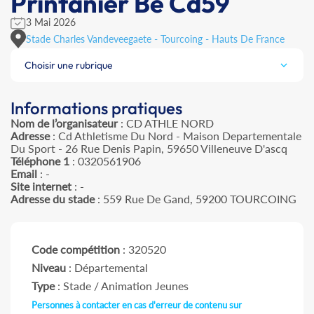
Printanier Be Cd59
3 Mai 2026
Stade Charles Vandeveegaete - Tourcoing - Hauts De France
Choisir une rubrique
Informations pratiques
Nom de l’organisateur
: CD ATHLE NORD
Adresse
: Cd Athletisme Du Nord - Maison Departementale
Du Sport - 26 Rue Denis Papin, 59650 Villeneuve D'ascq
Téléphone 1
: 0320561906
Email
: -
Site internet
: -
Adresse du stade
: 559 Rue De Gand, 59200 TOURCOING
Code compétition
: 320520
Niveau
: Départemental
Type
: Stade / Animation Jeunes
Personnes à contacter en cas d'erreur de contenu sur