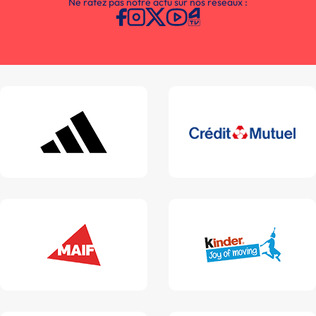
Ne ratez pas notre actu sur nos réseaux :