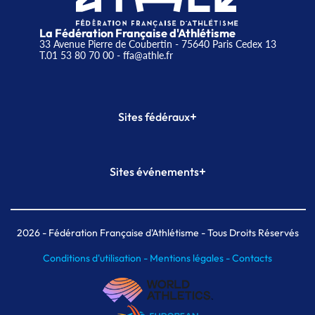
La Fédération Française d'Athlétisme
33 Avenue Pierre de Coubertin - 75640 Paris Cedex 13
T.01 53 80 70 00
- ffa@athle.fr
+
Sites fédéraux
SI-FFA
CALORG
+
Sites événements
Plateforme Formation
Meeting de Paris
Meeting de Paris indoor
MAIF Ekiden de Paris
2026
- Fédération Française d'Athlétisme - Tous Droits Réservés
Conditions d'utilisation -
Mentions légales -
Contacts