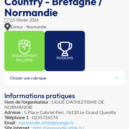
Country - Bretagne /
Normandie
15 Février 2026
Evreux - Normandie
ENGAGEMENT
PODIUMS
EN LIGNE
Choisir une rubrique
Informations pratiques
Nom de l’organisateur
: LIGUE D'ATHLETISME DE
NORMANDIE
Adresse
: 5 Place Gabriel Peri, 76120 Le Grand Quevilly
Téléphone 1
: 0235726574
Email
:
normandie.athle@orange.fr
Site internet
:
http://normandie.athle.fr/