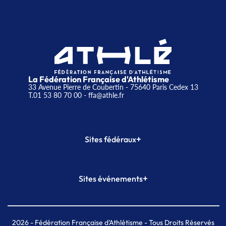
La Fédération Française d'Athlétisme
33 Avenue Pierre de Coubertin - 75640 Paris Cedex 13
T.01 53 80 70 00
- ffa@athle.fr
+
Sites fédéraux
SI-FFA
CALORG
+
Sites événements
Plateforme Formation
Meeting de Paris
Meeting de Paris indoor
MAIF Ekiden de Paris
2026
- Fédération Française d'Athlétisme - Tous Droits Réservés