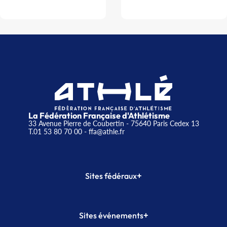
La Fédération Française d'Athlétisme
33 Avenue Pierre de Coubertin - 75640 Paris Cedex 13
T.01 53 80 70 00
- ffa@athle.fr
+
Sites fédéraux
SI-FFA
CALORG
+
Sites événements
Plateforme Formation